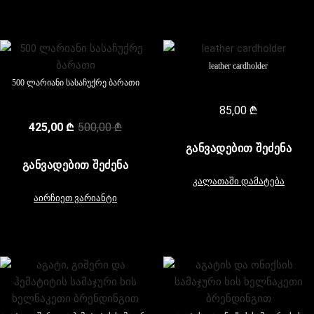
leather cardholder
500 ლარიანი სასაჩუქრე ბარათი
85,00
₾
425,00
₾
500,00
₾
ᲒᲐᲜᲕᲐᲓᲔᲑᲘᲗ ᲨᲔᲫᲔᲜᲐ
ᲒᲐᲜᲕᲐᲓᲔᲑᲘᲗ ᲨᲔᲫᲔᲜᲐ
კალათაში დამატება
აირჩიეთ ვარიანტი