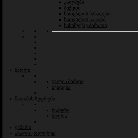
კალმები
ბეჭედი
სათვალის ჩასადები
სათვალის საკიდი
სასაჩუქრე ბარათი
შარფი
ქალის შარფი
ბენდენა
ნადიმის სუფრები
რანერი
სუფრა
ქამარი
ახალი კოლექცია