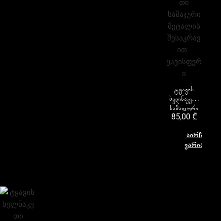
ტყავის
ხელნაკეთი
სამაჯური
85,00
₾
მეტალის
შესაკრავით
აირჩიეთ
– ყავისფერი
ვარიანტი