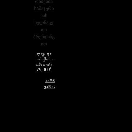
ლავა და
ონიქსის
სამაჯური
79,00
₾
ხის
ხელნაკეთი
აირჩიეთ
ბრენდინგით
ვარიანტი