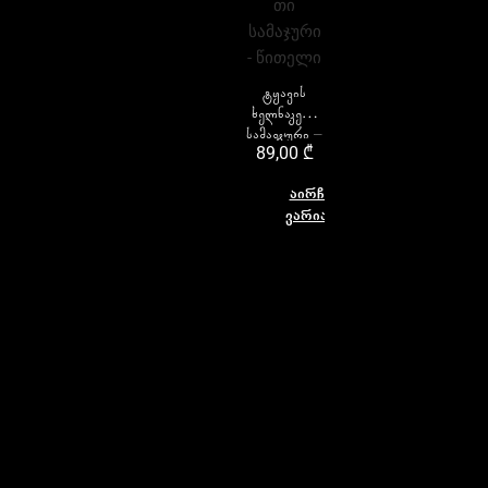
ტყავის
ხელნაკეთი
სამაჯური –
89,00
₾
წითელი
აირჩიეთ
ვარიანტი