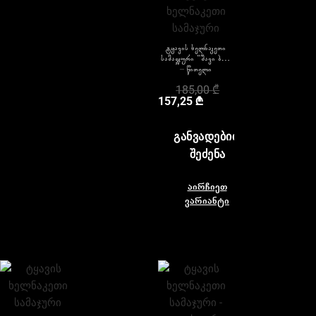
ტყავის ხელნაკეთი
სამაჯური “შავი ბუ”
– წითელი
185,00
₾
157,25
₾
ᲒᲐᲜᲕᲐᲓᲔᲑᲘᲗ
ᲨᲔᲫᲔᲜᲐ
აირჩიეთ
ვარიანტი