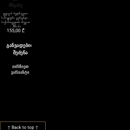
ტყავის ხელნაკეთი
სამაჯური ვერცხლის
საქართველოს რუკით
– მწვანე
155,00
₾
ᲒᲐᲜᲕᲐᲓᲔᲑᲘᲗ
ᲨᲔᲫᲔᲜᲐ
აირჩიეთ
ვარიანტი
↑ Back to top ↑