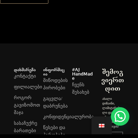
დახმარება
ინფორმაც
#AJ
შემოგ
ია
HandMad
კონტაქტი
e
ვიერთ
მიწოდების
ჩვენს
ფილიალები
დით
პირობები
შესახებ
როგორ
გაცვლა/
ახალი
დიზაინი,
გავიზომოთ
დაბრუნება
ლიმიტირებუ
მაჯა
ლი და
კონფიდენციალურობა
ექსკლუზიური
ნივთები
სასაჩუქრე
თქვენთვის!
წესები და
ბარათები
პირობები