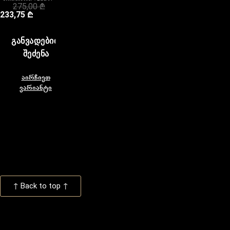
275,00
₾
233,75
₾
ᲒᲐᲜᲕᲐᲓᲔᲑᲘᲗ
ᲨᲔᲫᲔᲜᲐ
აირჩიეთ
ვარიანტი
↑ Back to top ↑