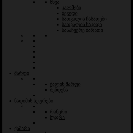
სხვა
კალმები
ბეჭედი
სათვალის ჩასადები
სათვალის საკიდი
სასაჩუქრე ბარათი
შარფი
ქალის შარფი
ბენდენა
ნადიმის სუფრები
რანერი
სუფრა
ქამარი