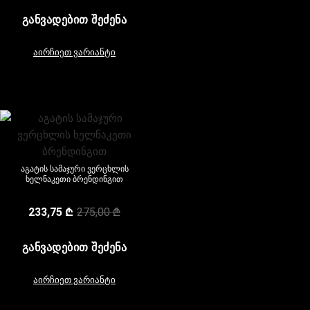
ᲒᲐᲜᲕᲐᲓᲔᲑᲘᲗ ᲨᲔᲫᲔᲜᲐ
აირჩიეთ ვარიანტი
აგატის სამაჯური ვერცხლის
ხელნაკეთი ბრენდინგით
233,75
₾
275,00
₾
ᲒᲐᲜᲕᲐᲓᲔᲑᲘᲗ ᲨᲔᲫᲔᲜᲐ
აირჩიეთ ვარიანტი