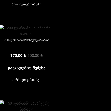
აირჩიეთ ვარიანტი
200 ლარიანი სასაჩუქრე ბარათი
170,00
₾
200,00
₾
ᲒᲐᲜᲕᲐᲓᲔᲑᲘᲗ ᲨᲔᲫᲔᲜᲐ
აირჩიეთ ვარიანტი