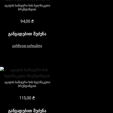
აგატის სამაჯური ხის ხელნაკეთი
ბრენდინგით
94,00
₾
ᲒᲐᲜᲕᲐᲓᲔᲑᲘᲗ ᲨᲔᲫᲔᲜᲐ
აირჩიეთ ვარიანტი
აგატის სამაჯური ხის ხელნაკეთი
ბრენდინგით
115,00
₾
ᲒᲐᲜᲕᲐᲓᲔᲑᲘᲗ ᲨᲔᲫᲔᲜᲐ