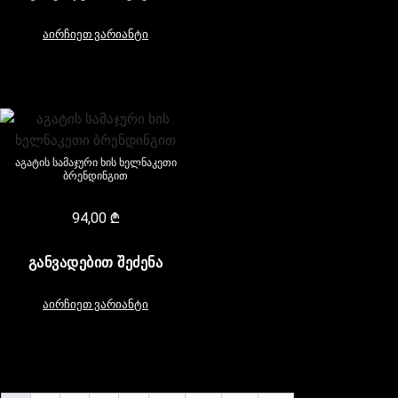
აირჩიეთ ვარიანტი
აგატის სამაჯური ხის ხელნაკეთი
ბრენდინგით
94,00
₾
ᲒᲐᲜᲕᲐᲓᲔᲑᲘᲗ ᲨᲔᲫᲔᲜᲐ
აირჩიეთ ვარიანტი