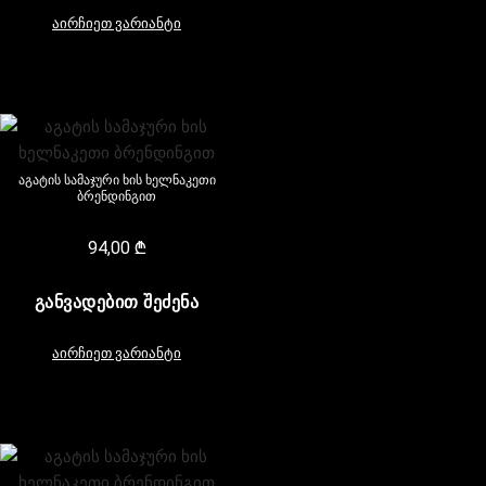
აირჩიეთ ვარიანტი
აგატის სამაჯური ხის ხელნაკეთი
ბრენდინგით
94,00
₾
ᲒᲐᲜᲕᲐᲓᲔᲑᲘᲗ ᲨᲔᲫᲔᲜᲐ
აირჩიეთ ვარიანტი