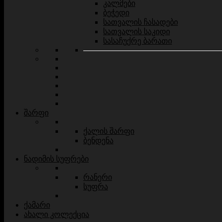
კალმები
ბეჭედი
სათვალის ჩასადები
სათვალის საკიდი
სასაჩუქრე ბარათი
შარფი
ქალის შარფი
ბენდენა
ნადიმის სუფრები
რანერი
სუფრა
ქამარი
ახალი კოლექცია