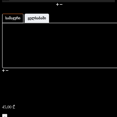
მაჯის გაზომვა და ზომის
ინფორმაცია
სამაჯური
ყელსაბამი
მიწოდება
ტყავის ხელნაკეთი
ბრელოკი – შკოდა
45,00
₾
-