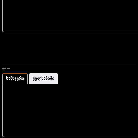
... მეტის ნახვა
უფასო მიწოდების სერვისი მთელი საქართველოს
მასშტაბით
დამზადებულია საქართველოში
მაჯის გაზომვა და ზომის ინფორმაცია
სამაჯური
ყელსაბამი