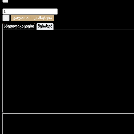
რაოდენობა: ტყავის ხელნაკეთი ბრელოკი - შკოდა
+
კალათაში დამატება
სპეციფიკაციები
შესახებ
ბრელოკი დამზადებულია უმაღლესი ხარისხის ტყავისგან.
დამუშავებულია ხელით. დამზადებულია საქართველოში.