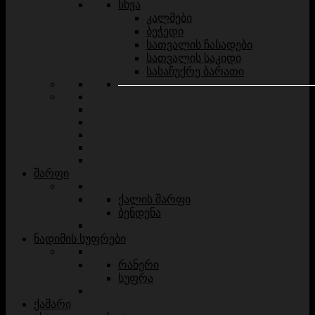
სხვა
კალმები
ბეჭედი
სათვალის ჩასადები
სათვალის საკიდი
სასაჩუქრე ბარათი
შარფი
ქალის შარფი
ბენდენა
ნადიმის სუფრები
რანერი
სუფრა
ქამარი