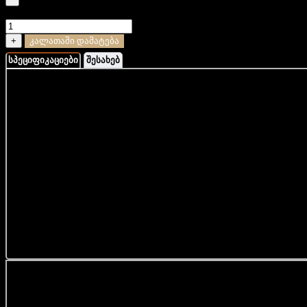
რაოდენობა: ტყავის ხელნაკეთი ბრელოკი - კადილაკი
+
კალათაში დამატება
სპეციფიკაციები
შესახებ
ბრელოკი დამზადებულია უმაღლესი ხარისხის ტყავისგან.
დამუშავებულია ხელით. დამზადებულია საქართველოში.