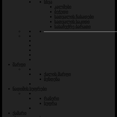
სხვა
კალმები
ბეჭედი
სათვალის ჩასადები
სათვალის საკიდი
სასაჩუქრე ბარათი
შარფი
ქალის შარფი
ბენდენა
ნადიმის სუფრები
რანერი
სუფრა
ქამარი