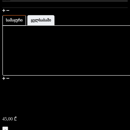
მაჯის გაზომვა და ზომის ინფორმაცია
სამაჯური
ყელსაბამი
მიწოდება
ტყავის ხელნაკეთი
ბრელოკი – კადილაკი
45,00
₾
-