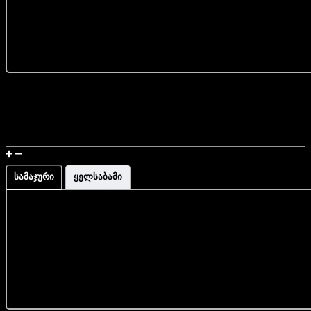
... მეტის ნახვა
უფასო მიწოდების სერვისი მთელი საქართველოს
მასშტაბით
დამზადებულია საქართველოში
მაჯის გაზომვა და ზომის ინფორმაცია
სამაჯური
ყელსაბამი