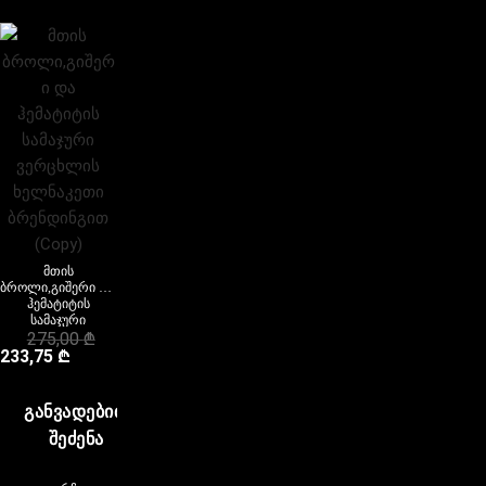
მთის
ბროლი,გიშერი და
ჰემატიტის
სამაჯური
ვერცხლის
275,00
₾
ხელნაკეთი
233,75
₾
ბრენდინგით
(Copy)
ᲒᲐᲜᲕᲐᲓᲔᲑᲘᲗ
ᲨᲔᲫᲔᲜᲐ