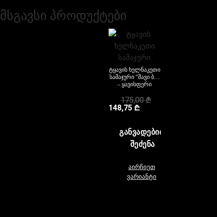
მსგავსი პროდუქტები
ტყავის ხელნაკეთი
სამაჯური “შავი ბუ”
– ყავისფერი
175,00
₾
148,75
₾
ᲒᲐᲜᲕᲐᲓᲔᲑᲘᲗ
ᲨᲔᲫᲔᲜᲐ
აირჩიეთ
ვარიანტი