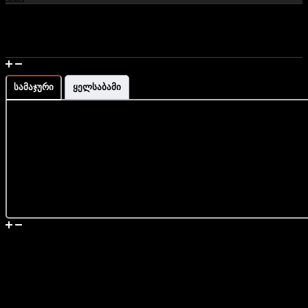
მაჯის გაზომვა და ზომის ინფორმაცია
სამაჯური
ყელსაბამი
მიწოდება
ობსიდიანის და მალაქიტის
სამაჯური ვერცხლის