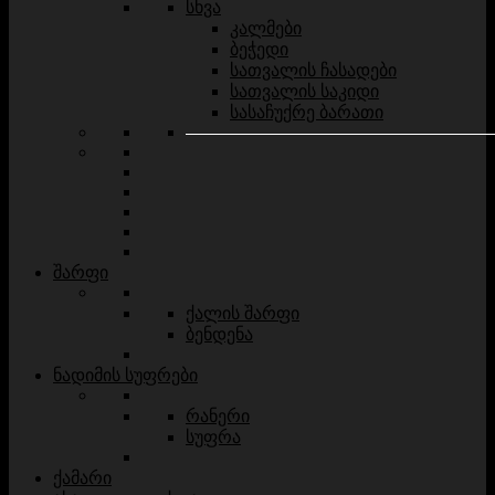
სხვა
კალმები
ბეჭედი
სათვალის ჩასადები
სათვალის საკიდი
სასაჩუქრე ბარათი
შარფი
ქალის შარფი
ბენდენა
ნადიმის სუფრები
რანერი
სუფრა
ქამარი