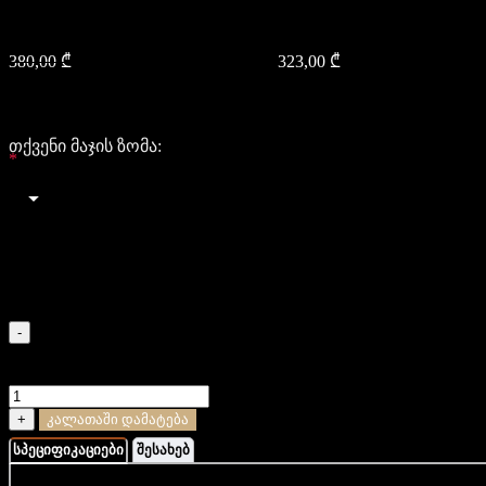
ხელნაკეთი ბრენდინგით
380,00
₾
Original price was: 380,00 ₾.
323,00
₾
Current price is:
323,00 ₾.
323
323
თქვენი მაჯის ზომა:
*
Select an option
XS (14-15 სმ)
S (16-17 სმ)
M (18-19 სმ)
L (20-21 სმ)
XL (22-23 სმ)
-
რაოდენობა: ობსიდიანის და მალაქიტის სამაჯური
ვერცხლის ხელნაკეთი ბრენდინგით
+
კალათაში დამატება
სპეციფიკაციები
შესახებ