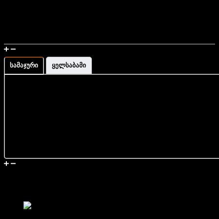
უფასო მიწოდების სერვისი მთელი საქართველოს
მასშტაბით
დამზადებულია საქართველოში
მაჯის გაზომვა და ზომის ინფორმაცია
სამაჯური
ყელსაბამი
მიწოდება და დაბრუნება
მსგავსი პროდუქტები