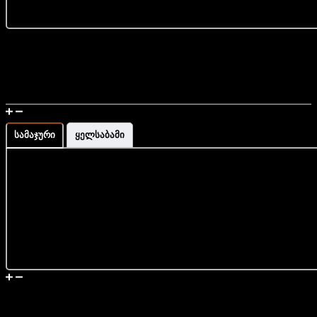
მერწყული;
სასწორი;
ტყუპები;
უფასო მიწოდების სერვისი მთელი საქართველოს
ქალწული.
მასშტაბით
დამზადებულია საქართველოში
მაჯის გაზომვა და ზომის ინფორმაცია
სამაჯური
ყელსაბამი
მიწოდება და დაბრუნება
მსგავსი პროდუქტები