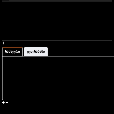
მაჯის გაზომვა და ზომის ინფორმაცია
სამაჯური
ყელსაბამი
მიწოდება