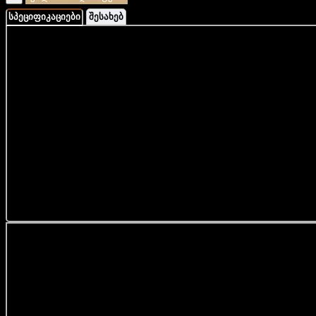
სპეციფიკაციები
შესახებ
სამაჯური დამზადებულია ბუნებირვი ქვებისგან.
ბრენდინგი დამზადებულია ხელით 925 სინჯის
ვერცლხისგან, რომელზეც გამოსახულია ჩოხოსანი ბუ.
რომელ ზოდიაქოს ნიშანს შეეფერება:
... მეტის ნახვა
თევზები;
კირჩხიბი;