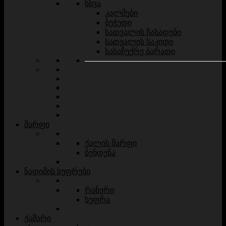
სხვა
კალმები
ბეჭედი
სათვალის ჩასადები
სათვალის საკიდი
სასაჩუქრე ბარათი
შარფი
ქალის შარფი
ბენდენა
ნადიმის სუფრები
რანერი
სუფრა
ქამარი