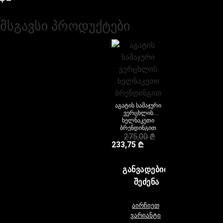
მიწოდება და დაბრუნება
მსგავსი პროდუქტები
აგატის სამაჯური
ვერცხლის
ხელნაკეთი
ბრენდინგით
275,00
₾
233,75
₾
ᲒᲐᲜᲕᲐᲓᲔᲑᲘᲗ
ᲨᲔᲫᲔᲜᲐ
აირჩიეთ
ვარიანტი