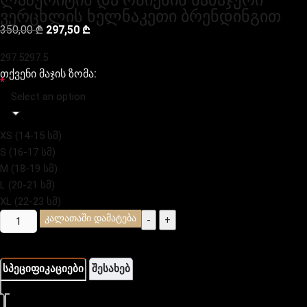
ლაზურიტის და ონიქსის სამაჯური
ვერცხლის ხელნაკეთი ბრენდინგით
350,00
₾
297,50
₾
297.5
297.5
თქვენი მაჯის ზომა:
*
Select an option
XS (14-15 სმ)
S (16-17 სმ)
M (18-19 სმ)
L (20-21 სმ)
XL (22-23 სმ)
კალათაში დამატება
-
+
სპეციფიკაციები
შესახებ