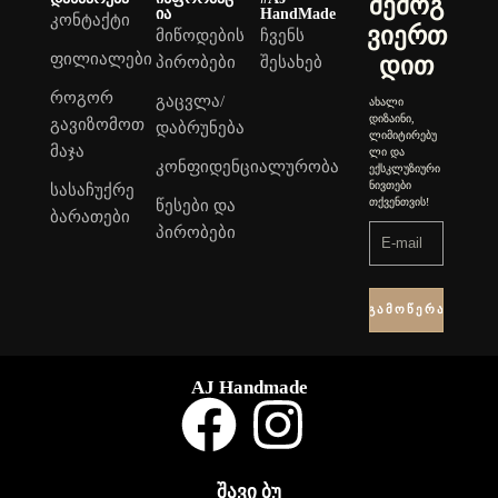
შემოგ
ია
HandMade
კონტაქტი
ვიერთ
მიწოდების
ჩვენს
ფილიალები
დით
პირობები
შესახებ
როგორ
გაცვლა/
ახალი
დიზაინი,
გავიზომოთ
დაბრუნება
ლიმიტირებუ
მაჯა
ლი და
კონფიდენციალურობა
ექსკლუზიური
ნივთები
სასაჩუქრე
თქვენთვის!
წესები და
ბარათები
პირობები
Გამოწერა
AJ Handmade
შავი ბუ