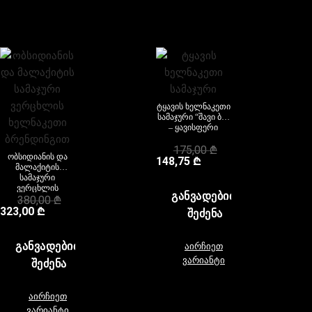
ტყავის ხელნაკეთი
სამაჯური “შავი ბუ”
– ყავისფერი
175,00
₾
ობსიდიანის და
148,75
₾
მალაქიტის
სამაჯური
ვერცხლის
ᲒᲐᲜᲕᲐᲓᲔᲑᲘᲗ
ხელნაკეთი
380,00
₾
ბრენდინგით
323,00
₾
ᲨᲔᲫᲔᲜᲐ
ᲒᲐᲜᲕᲐᲓᲔᲑᲘᲗ
აირჩიეთ
ვარიანტი
ᲨᲔᲫᲔᲜᲐ
აირჩიეთ
ვარიანტი