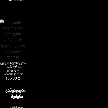
ტყავის ხელნაკეთი
სამაჯური
ვერცხლის
საქართველოს
რუკით – ლურჯი
155,00
₾
ᲒᲐᲜᲕᲐᲓᲔᲑᲘᲗ
ᲨᲔᲫᲔᲜᲐ
აირჩიეთ