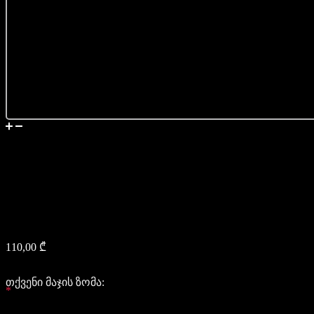
მიწოდება
იასპი და ონიქსის სამაჯური
ხის ხელნაკეთი
ბრენდინგით
110,00
₾
110
110
თქვენი მაჯის ზომა:
*
Select an option