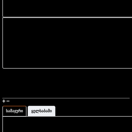
სამაჯური დამზადებულია ბუნებრივი ქვებისგან.
ბრენდინგი დამზადებულია ხელით აკაციის ხისგან.
რომელ ზოდიაქოს ნიშანს შეეფერება:
... მეტის ნახვა
ვერძი;
სასწორი;
ქალწული.
უფასო მიწოდების სერვისი მთელი საქართველოს
მასშტაბით
დამზადებულია საქართველოში
მაჯის გაზომვა და ზომის ინფორმაცია
სამაჯური
ყელსაბამი