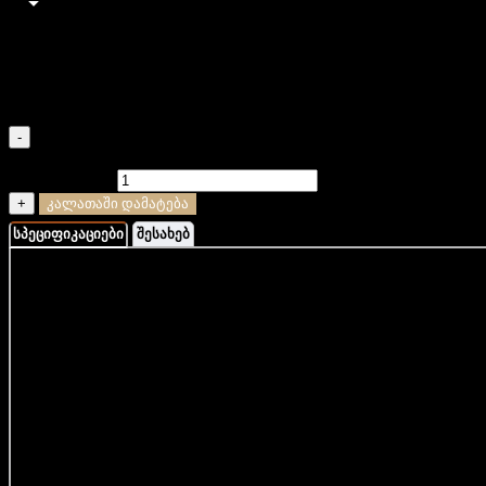
XS (14-15 სმ)
S (16-17 სმ)
M (18-19 სმ)
L (20-21 სმ)
XL (22-23 სმ)
-
რაოდენობა: იასპი და ონიქსის სამაჯური ხის ხელნაკეთი
ბრენდინგით
+
კალათაში დამატება
სპეციფიკაციები
შესახებ