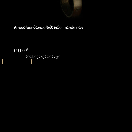
ტყავის ხელნაკეთი სამაჯური – ყავისფერი
69,00
₾
აირჩიეთ ვარიანტი
↑ Back to top ↑
დახმარება
კონტაქტი
ფილიალები
როგორ გავიზომოთ მაჯა