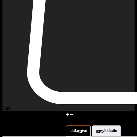
Cart
მაჯის გაზომვა და ზომის
ინფორმაცია
სამაჯური
ყელსაბამი