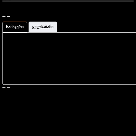
მაჯის გაზომვა და ზომის ინფორმაცია
სამაჯური
ყელსაბამი
მიწოდება
გიშერი და ჰემატიტის
სამაჯური ხის ხელნაკეთი
ბრენდინგით