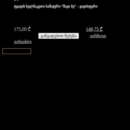
ტყავის ხელნაკეთი სამაჯური “შავი ბუ” – ყავისფერი
175,00
₾
Original price was: 175,00 ₾.
148,75
₾
Current price
is: 148,75 ₾.
განვადებით შეძენა
აირჩიეთ
ვარიანტი
↑ Back to top ↑
დახმარება
კონტაქტი
ფილიალები
როგორ გავიზომოთ მაჯა
სასაჩუქრე ბარათები