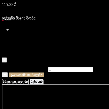
115,00
₾
115
115
თქვენი მაჯის ზომა:
*
Select an option
XS (14-15 სმ)
S (16-17 სმ)
M (18-19 სმ)
L (20-21 სმ)
XL (22-23 სმ)
-
რაოდენობა: გიშერი და ჰემატიტის სამაჯური ხის
ხელნაკეთი ბრენდინგით
+
კალათაში დამატება
სპეციფიკაციები
შესახებ