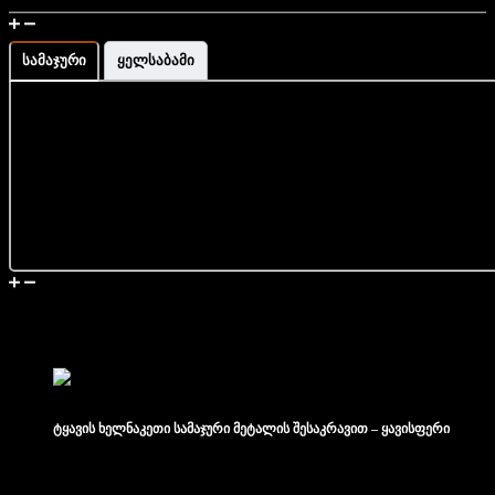
მაჯის გაზომვა და ზომის ინფორმაცია
სამაჯური
ყელსაბამი
მიწოდება და დაბრუნება
მსგავსი პროდუქტები
ტყავის ხელნაკეთი სამაჯური მეტალის შესაკრავით – ყავისფერი