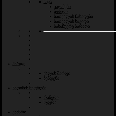
სხვა
კალმები
ბეჭედი
სათვალის ჩასადები
სათვალის საკიდი
სასაჩუქრე ბარათი
შარფი
ქალის შარფი
ბენდენა
ნადიმის სუფრები
რანერი
სუფრა
ქამარი