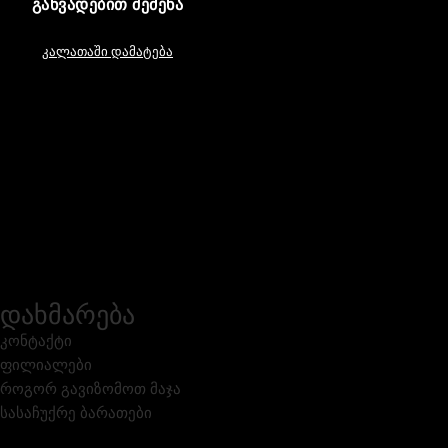
ᲒᲐᲜᲕᲐᲓᲔᲑᲘᲗ ᲨᲔᲫᲔᲜᲐ
კალათაში დამატება
დახმარება
კონტაქტი
ფილიალები
როგორ გავიზომოთ მაჯა
სასაჩუქრე ბარათები