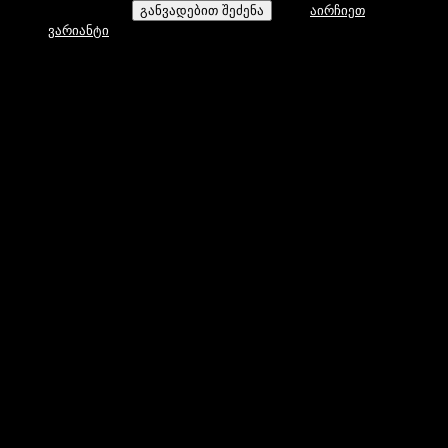
is: 425,00 ₾.
განვადებით შეძენა
აირჩიეთ
ვარიანტი
დახმარება
კონტაქტი
ფილიალები
როგორ გავიზომოთ მაჯა
სასაჩუქრე ბარათები
ინფორმაცია
მიწოდების პირობები
გაცვლა/დაბრუნება
კონფიდენციალურობა
წესები და პირობები