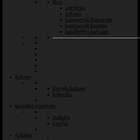
სხვა
კალმები
ბეჭედი
სათვალის ჩასადები
სათვალის საკიდი
სასაჩუქრე ბარათი
შარფი
ქალის შარფი
ბენდენა
ნადიმის სუფრები
რანერი
სუფრა
ქამარი