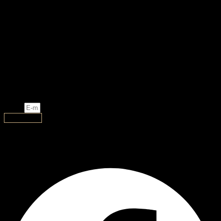
#AJ HandMade
ჩვენს შესახებ
შემოგვიერთდით
ახალი დიზაინი, ლიმიტირებული და ექსკლუზიური
ნივთები თქვენთვის!
Email
გამოწერა
AJ Handmade
Facebook