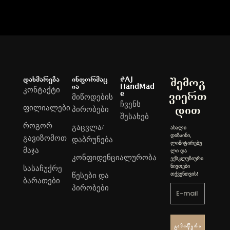
დახმარება
ინფორმაც
#AJ
შემოგ
ია
HandMad
კონტაქტი
e
ვიერთ
მიწოდების
ჩვენს
ფილიალები
დით
პირობები
შესახებ
როგორ
გაცვლა/
ახალი
დიზაინი,
გავიზომოთ
დაბრუნება
ლიმიტირებუ
მაჯა
ლი და
კონფიდენციალურობა
ექსკლუზიური
ნივთები
სასაჩუქრე
თქვენთვის!
წესები და
ბარათები
პირობები
Გამოწერა