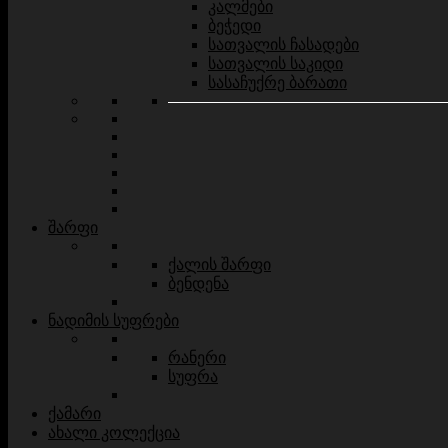
კალმები
ბეჭედი
სათვალის ჩასადები
სათვალის საკიდი
სასაჩუქრე ბარათი
შარფი
ქალის შარფი
ბენდენა
ნადიმის სუფრები
რანერი
სუფრა
ქამარი
ახალი კოლექცია