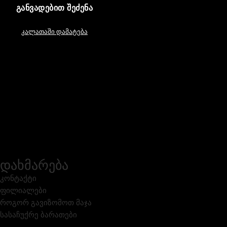
ᲒᲐᲜᲕᲐᲓᲔᲑᲘᲗ ᲨᲔᲫᲔᲜᲐ
კალათაში დამატება
დახმარება
კონტაქტი
ფილიალები
როგორ გავიზომოთ მაჯა
სასაჩუქრე ბარათები