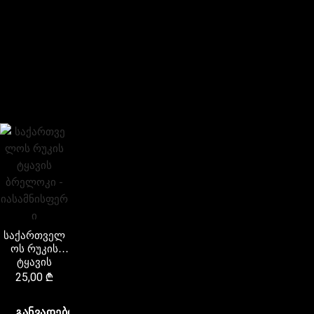
საქართველ
ოს რუკის
ტყავის
ბრელოკი –
25,00
₾
იასამნისფერ
ი
ᲒᲐᲜᲕᲐᲓᲔᲑᲘᲗ