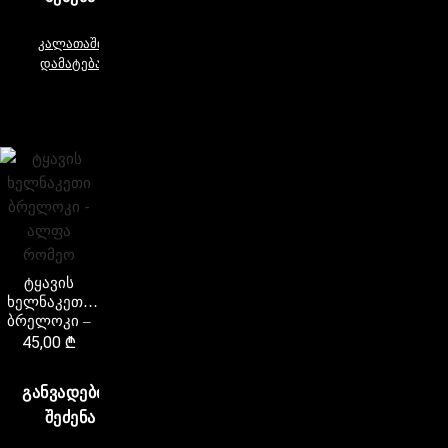
კალათაში
დამატება
ტყავის
ხელნაკეთი
ბრელოკი –
ალფა
45,00
₾
რომეო
ᲒᲐᲜᲕᲐᲓᲔᲑᲘᲗ
ᲨᲔᲫᲔᲜᲐ