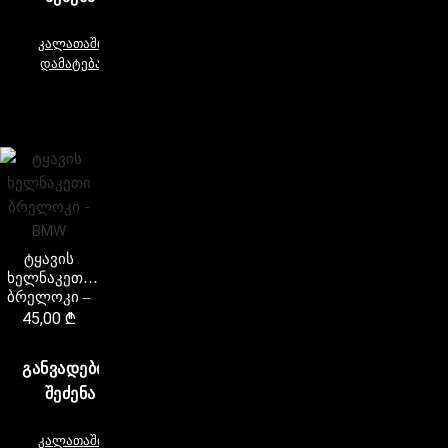
კალათაში
დამატება
ტყავის
ხელნაკეთი
ბრელოკი –
BMW
45,00
₾
ᲒᲐᲜᲕᲐᲓᲔᲑᲘᲗ
ᲨᲔᲫᲔᲜᲐ
კალათაში