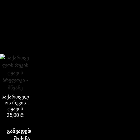
საქართველ
ოს რუკის
ტყავის
ბრელოკი –
25,00
₾
მწვანე
ᲒᲐᲜᲕᲐᲓᲔᲑᲘᲗ
ᲨᲔᲫᲔᲜᲐ