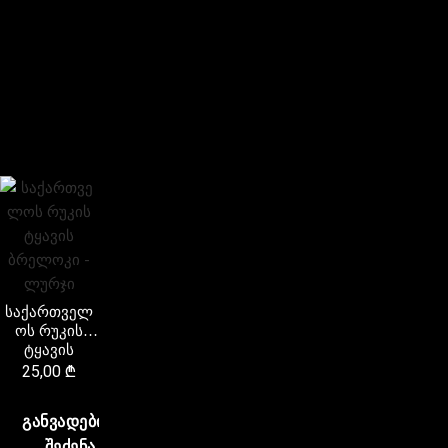
საქართველ
ოს რუკის
ტყავის
ბრელოკი –
25,00
₾
ლურჯი
ᲒᲐᲜᲕᲐᲓᲔᲑᲘᲗ
ᲨᲔᲫᲔᲜᲐ