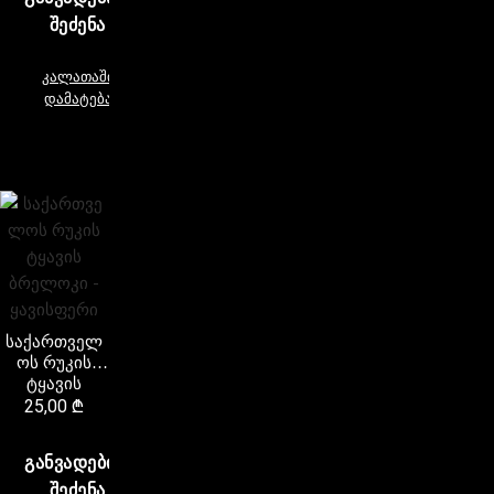
ᲨᲔᲫᲔᲜᲐ
კალათაში
დამატება
საქართველ
ოს რუკის
ტყავის
ბრელოკი –
25,00
₾
ყავისფერი
ᲒᲐᲜᲕᲐᲓᲔᲑᲘᲗ
ᲨᲔᲫᲔᲜᲐ