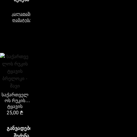
კალათაში
დამატება
საქართველ
ოს რუკის
ტყავის
ბრელოკი –
25,00
₾
შავი
ᲒᲐᲜᲕᲐᲓᲔᲑᲘᲗ
ᲨᲔᲫᲔᲜᲐ