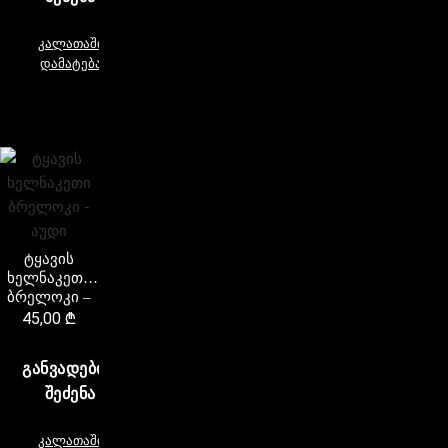
კალათაში
დამატება
ტყავის
ხელნაკეთი
ბრელოკი –
აუდი
45,00
₾
ᲒᲐᲜᲕᲐᲓᲔᲑᲘᲗ
ᲨᲔᲫᲔᲜᲐ
კალათაში