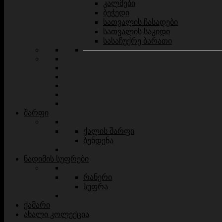
კალმები
ბეჭედი
სათვალის ჩასადები
სათვალის საკიდი
სასაჩუქრე ბარათი
შარფი
ქალის შარფი
ბენდენა
ნადიმის სუფრები
რანერი
სუფრა
ქამარი
ახალი კოლექცია