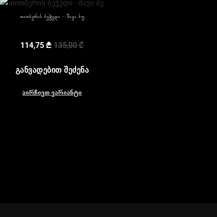
თითბერის ბეჭედი – შავი ბუ
114,75
₾
135,00
₾
ᲒᲐᲜᲕᲐᲓᲔᲑᲘᲗ ᲨᲔᲫᲔᲜᲐ
აირჩიეთ ვარიანტი