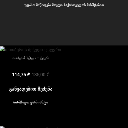
უფასო მიწოდება მთელი საქართველოს მასშტაბით
ჩვენი პროდუქტები
თითბერის ბეჭედი – ქვევრი
114,75
₾
135,00
₾
ᲒᲐᲜᲕᲐᲓᲔᲑᲘᲗ ᲨᲔᲫᲔᲜᲐ
აირჩიეთ ვარიანტი