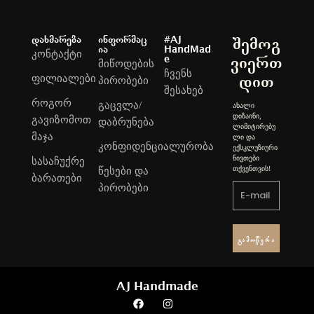
დახმარება
ინფორმაც
#AJ
შემოგ
ია
HandMad
კონტაქტი
e
ვიერთ
მიწოდების
ჩვენს
ფილიალები
დით
პირობები
შესახებ
როგორ
გაცვლა/
ახალი
დიზაინი,
გავიზომოთ
დაბრუნება
ლიმიტირებუ
მაჯა
ლი და
კონფიდენციალურობა
ექსკლუზიური
ნივთები
სასაჩუქრე
თქვენთვის!
წესები და
ბარათები
პირობები
Გამოწერა
AJ Handmade