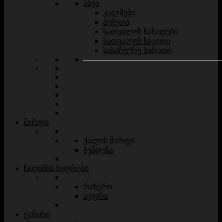
სხვა
კალმები
ბეჭედი
სათვალის ჩასადები
სათვალის საკიდი
სასაჩუქრე ბარათი
შარფი
ქალის შარფი
ბენდენა
ნადიმის სუფრები
რანერი
სუფრა
ქამარი