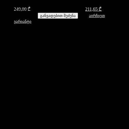
249,00
₾
Original price was: 249,00 ₾.
211,65
₾
Current price
is: 211,65 ₾.
განვადებით შეძენა
აირჩიეთ
ვარიანტი
1
2
3
→
დახმარება
კონტაქტი
ფილიალები
როგორ გავიზომოთ მაჯა
სასაჩუქრე ბარათები