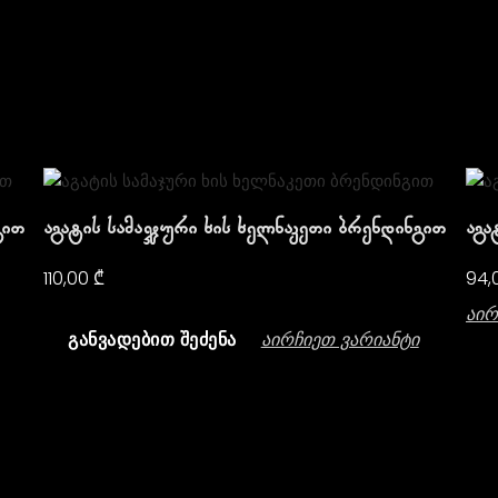
გით
Აგატის Სამაჯური Ხის Ხელნაკეთი Ბრენდინგით
Აგა
110,00
₾
94,
Აირ
Აირჩიეთ Ვარიანტი
ᲒᲐᲜᲕᲐᲓᲔᲑᲘᲗ ᲨᲔᲫᲔᲜᲐ