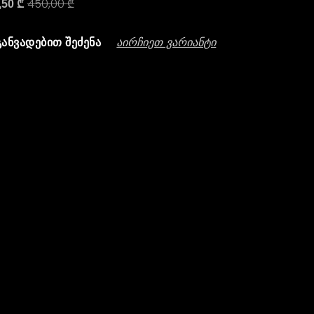
450,00
₾
,50
₾
Აირჩიეთ Ვარიანტი
ᲒᲐᲜᲕᲐᲓᲔᲑᲘᲗ ᲨᲔᲫᲔᲜᲐ