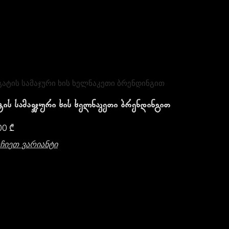
ტის Სამაჯური Ხის Ხელნაკეთი Ბრენდინგით
00
₾
ჩიეთ Ვარიანტი