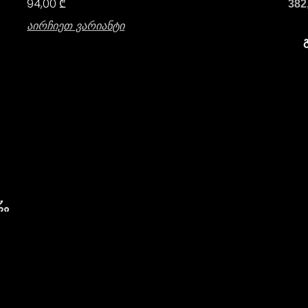
94,00
₾
382
Აირჩიეთ Ვარიანტი
რი