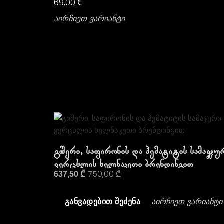
69,00
₾
Აირჩიეთ Ვარიანტი
Გიშერი, Საფირონის Და Ჰემატიტის Სამაჯუ
Ვერცხლის Ხელნაკეთი Ბრენდინგით
750,00
₾
637,50
₾
Აირჩიეთ Ვარიანტი
ᲒᲐᲜᲕᲐᲓᲔᲑᲘᲗ ᲨᲔᲫᲔᲜᲐ