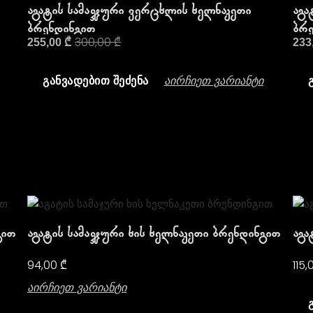
Აგატის Სამაჯური Ვერცხლის Ხელნაკეთი
Აგა
Ბრენდინგით
Ბრე
300,00
₾
255,00
₾
233
Აირჩიეთ Ვარიანტი
ᲒᲐᲜᲕᲐᲓᲔᲑᲘᲗ ᲨᲔᲫᲔᲜᲐ
გით
Აგატის Სამაჯური Ხის Ხელნაკეთი Ბრენდინგით
Აგა
94,00
₾
115
Აირჩიეთ Ვარიანტი