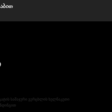
აბით
ი