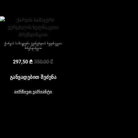
ქარვის სამაჯური ვერცხლის ხელნაკეთი
ბრენდინგით
297,50
₾
350,00
₾
ᲒᲐᲜᲕᲐᲓᲔᲑᲘᲗ ᲨᲔᲫᲔᲜᲐ
აირჩიეთ ვარიანტი