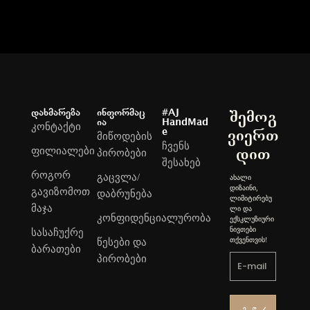
დახმარება
ინფორმაც
#AJ
შემოგ
ია
HandMad
კონტაქტი
e
ვიერთ
მიწოდების
ჩვენს
ფილიალები
დით
პირობები
შესახებ
როგორ
გაცვლა/
ახალი
დიზაინი,
გავიზომოთ
დაბრუნება
ლიმიტირებუ
მაჯა
ლი და
კონფიდენციალურობა
ექსკლუზიური
ნივთები
სასაჩუქრე
თქვენთვის!
წესები და
ბარათები
პირობები
Გამოწერა