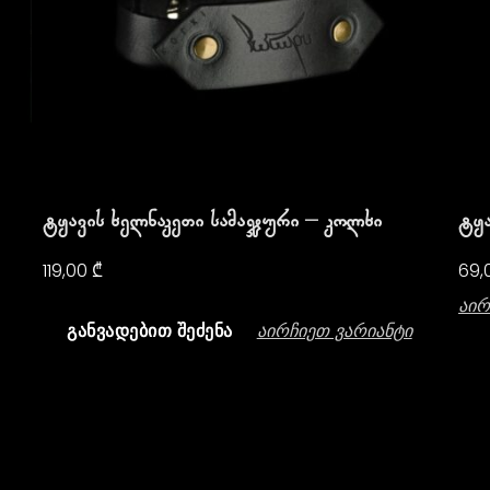
Ტყავის Ხელნაკეთი Სამაჯური – Კოლხი
Ტყა
119,00
₾
69,
Აირ
Აირჩიეთ Ვარიანტი
ᲒᲐᲜᲕᲐᲓᲔᲑᲘᲗ ᲨᲔᲫᲔᲜᲐ