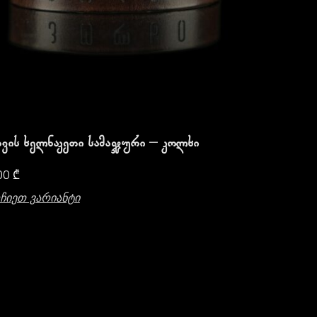
ვის Ხელნაკეთი Სამაჯური – Კოლხი
00
₾
ჩიეთ Ვარიანტი