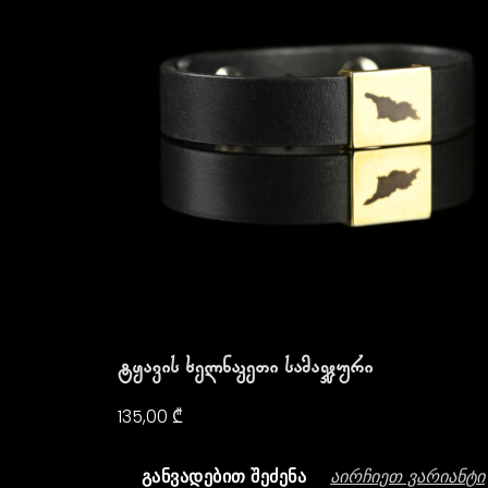
Ტყავის Ხელნაკეთი Სამაჯური
135,00
₾
Აირჩიეთ Ვარიანტი
ᲒᲐᲜᲕᲐᲓᲔᲑᲘᲗ ᲨᲔᲫᲔᲜᲐ