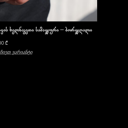
ავის Ხელნაკეთი Სამაჯური – Ბორჯღალი
00
₾
ჩიეთ Ვარიანტი