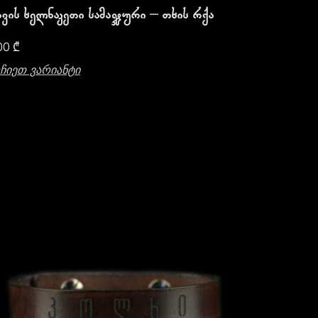
ვის Ხელნაკეთი Სამაჯური – Თხის Რქა
00
₾
ჩიეთ Ვარიანტი