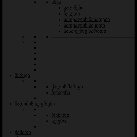
სხვა
კალმები
ბეჭედი
სათვალის ჩასადები
სათვალის საკიდი
სასაჩუქრე ბარათი
შარფი
ქალის შარფი
ბენდენა
ნადიმის სუფრები
რანერი
სუფრა
ქამარი