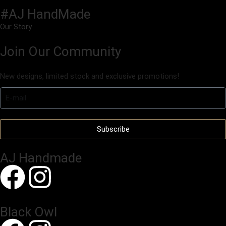
#AJ HandMade
Our Story
Join Our Community
New designs, limited stock and exclusive promotions!
Subscribe
AJ Handmade
Black Owl