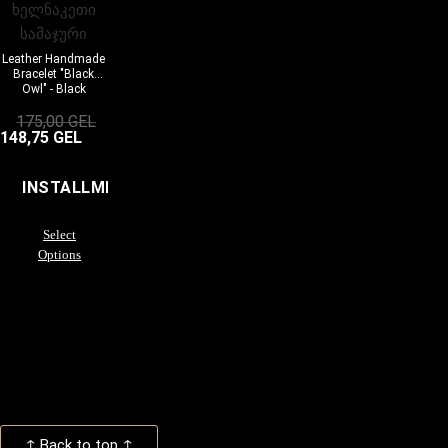
Leather Handmade
Bracelet "Black
Owl" - Black
175,00
GEL
148,75
GEL
INSTALLMENTS
Select
Options
↑ Back to top ↑