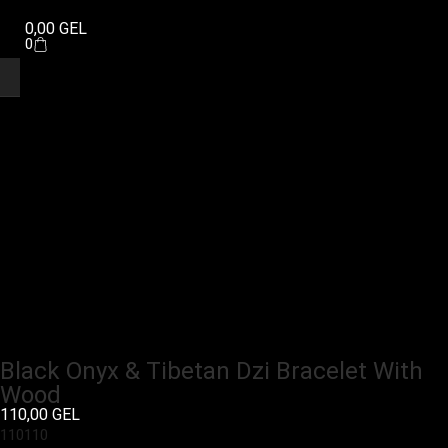
0,00
GEL
0
Black Onyx & Tibetan Dzi Bracelet With
Wood
110,00
GEL
110
110