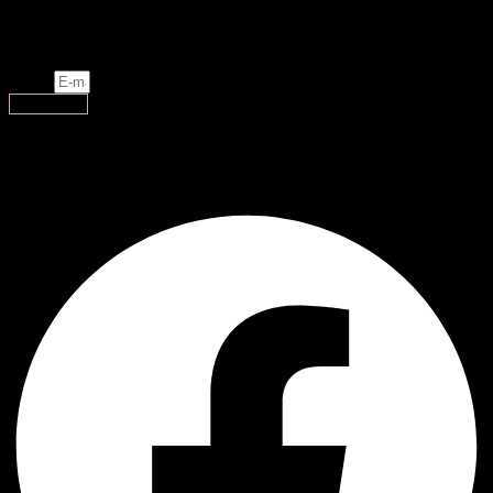
New designs, limited stock and exclusive promotions!
Email
Subscribe
AJ Handmade
Facebook