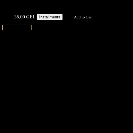
35,00
GEL
Installments
Add to Cart
↑ Back to top ↑
Support
Contact Us
Our Stores
How To Measure The Wrist
Gift Card
Legal
Shipping Info
Return & Exchange