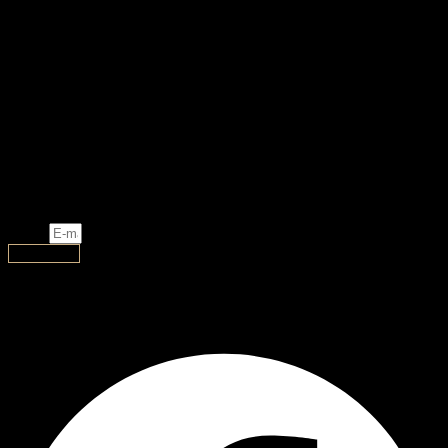
Privacy
Terms & Conditions
#AJ HandMade
Our Story
Join Our Community
New designs, limited stock and exclusive promotions!
Email
Subscribe
AJ Handmade
Facebook