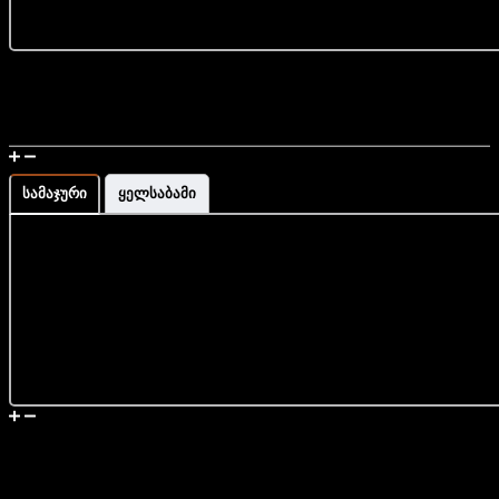
Free Shipping Throughout Georgia
Handmade In Georgia
How To Measure The Wrist
სამაჯური
ყელსაბამი
Shipping Info
Similar Products