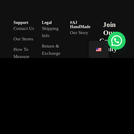
Support
Legal
#AJ
Join
HandMade
Contact Us
Shipping
Our
Our Story
Info
Our Stores
Comm
Return &
unity
How To
Exchange
Measure
New designs,
The Wrist
Privacy
limited stock
and exclusive
promotions!
Gift Card
Terms &
Conditions
Subscribe
AJ Handmade