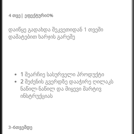
4 თვე
| ეფექტური
0%
დაიწყე გადახდა შეკვეთიდან 1 თვეში
დამატებით ხარჯის გარეშე
1
შეარჩიე სასურველი პროდუქტი
2
შეძენის გვერდზე დააჭირე ღილაკს
ნაწილ-ნაწილ და მიყევი მარტივ
ინსტრუქციას
3-6
თვემდე