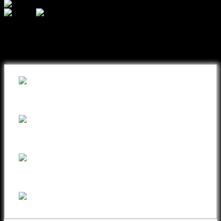
შეიძინეთ თქვენთვის სასურველი
ნივთი ონლაინ განვადებით