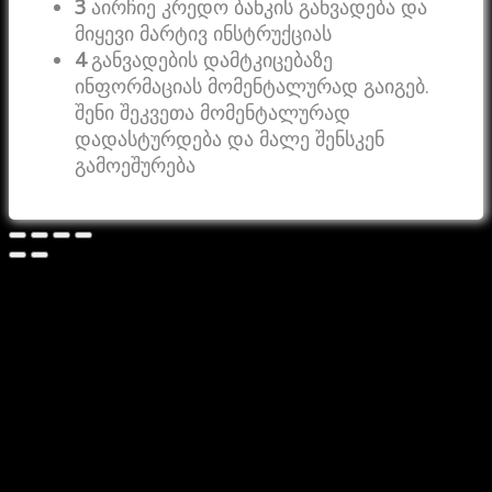
3
აირჩიე კრედო ბანკის განვადება და
მიყევი მარტივ ინსტრუქციას
4
განვადების დამტკიცებაზე
ინფორმაციას მომენტალურად გაიგებ.
შენი შეკვეთა მომენტალურად
დადასტურდება და მალე შენსკენ
გამოეშურება