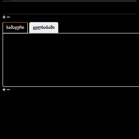
მაჯის გაზომვა და ზომის ინფორმაცია
სამაჯური
ყელსაბამი
მიწოდება
ვეფხვის თვალი, ლავა,
ონიქსის და ჰემატიტის
სამაჯური ხის ხელნაკეთი