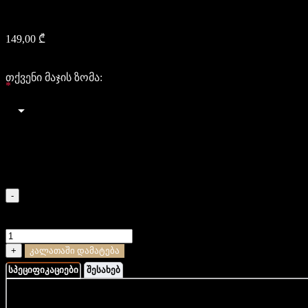
ბრენდინგით
149,00
₾
149
149
თქვენი მაჯის ზომა:
*
Select an option
XS (14-15 სმ)
S (16-17 სმ)
M (18-19 სმ)
L (20-21 სმ)
XL (22-23 სმ)
-
რაოდენობა: ვეფხვის თვალი, ლავა, ონიქსის და
ჰემატიტის სამაჯური ხის ხელნაკეთი ბრენდინგით
+
კალათაში დამატება
სპეციფიკაციები
შესახებ
- მასალა: ბუნებრივი ქვები, აკაციის ხე;