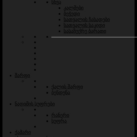
სხვა
კალმები
ბეჭედი
სათვალის ჩასადები
სათვალის საკიდი
სასაჩუქრე ბარათი
შარფი
ქალის შარფი
ბენდენა
ნადიმის სუფრები
რანერი
სუფრა
ქამარი