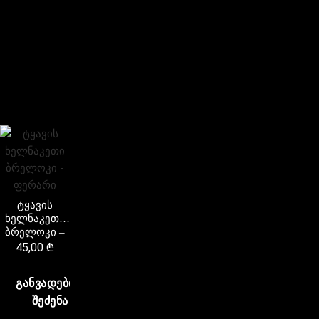
ტყავის
ხელნაკეთი
ბრელოკი –
ფერარი
45,00
₾
ᲒᲐᲜᲕᲐᲓᲔᲑᲘᲗ
ᲨᲔᲫᲔᲜᲐ