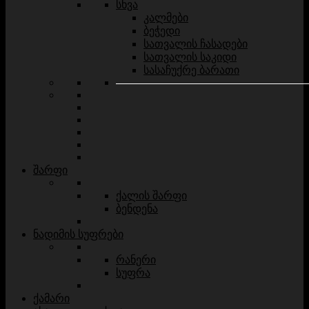
სხვა
კალმები
ბეჭედი
სათვალის ჩასადები
სათვალის საკიდი
სასაჩუქრე ბარათი
შარფი
ქალის შარფი
ბენდენა
ნადიმის სუფრები
რანერი
სუფრა
ქამარი