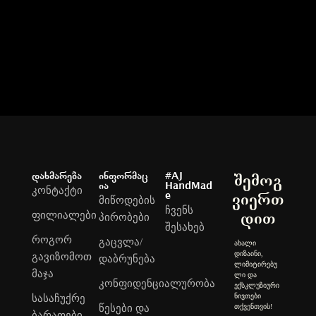
დახმარება
ინფორმაც
#AJ
შემოგ
ია
HandMad
კონტაქტი
e
ვიერთ
მიწოდების
ჩვენს
ფილიალები
დით
პირობები
შესახებ
როგორ
გაცვლა/
ახალი
დიზაინი,
გავიზომოთ
დაბრუნება
ლიმიტირებუ
მაჯა
ლი და
კონფიდენციალურობა
ექსკლუზიური
ნივთები
სასაჩუქრე
თქვენთვის!
წესები და
ბარათები